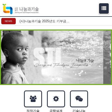
(사)나눔과기술 2025년도 기부금...
NEWS
적정기술
공학설계
기술나눔